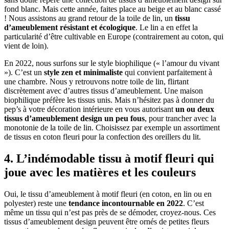
fond blanc. Mais cette année, faites place au beige et au blanc cassé
! Nous assistons au grand retour de la toile de lin, un
tissu
d’ameublement résistant et écologique
. Le lin a en effet la
particularité d’être cultivable en Europe (contrairement au coton, qui
vient de loin).
En 2022, nous surfons sur le style biophilique (« l’amour du vivant
»). C’est un
style zen et minimaliste
qui convient parfaitement à
une chambre. Nous y retrouvons notre toile de lin, flirtant
discrètement avec d’autres tissus d’ameublement. Une maison
biophilique préfère les tissus unis. Mais n’hésitez pas à donner du
pep’s à votre décoration intérieure en vous autorisant
un ou deux
tissus d’ameublement design un peu fous
, pour trancher avec la
monotonie de la toile de lin. Choisissez par exemple un assortiment
de tissus en coton fleuri pour la confection des oreillers du lit.
4. L’indémodable tissu à motif fleuri qui
joue avec les matières et les couleurs
Oui, le tissu d’ameublement à motif fleuri (en coton, en lin ou en
polyester) reste une
tendance incontournable en 2022
. C’est
même un tissu qui n’est pas près de se démoder, croyez-nous. Ces
tissus d’ameublement design peuvent être ornés de petites fleurs