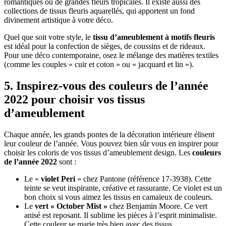
romantiques ou de grandes fleurs tropicales. Il existe aussi des
collections de tissus fleuris aquarellés, qui apportent un fond
divinement artistique à votre déco.
Quel que soit votre style, le
tissu d’ameublement à motifs fleuris
est idéal pour la confection de sièges, de coussins et de rideaux.
Pour une déco contemporaine, osez le mélange des matières textiles
(comme les couples « cuir et coton » ou « jacquard et lin »).
5. Inspirez-vous des couleurs de l’année
2022 pour choisir vos tissus
d’ameublement
Chaque année, les grands pontes de la décoration intérieure élisent
leur couleur de l’année. Vous pouvez bien sûr vous en inspirer pour
choisir les coloris de vos tissus d’ameublement design. Les
couleurs
de l’année 2022
sont :
Le «
violet Peri
» chez Pantone (référence 17-3938). Cette
teinte se veut inspirante, créative et rassurante. Ce violet est un
bon choix si vous aimez les tissus en camaïeux de couleurs.
Le
vert « October Mist »
chez Benjamin Moore. Ce vert
anisé est reposant. Il sublime les pièces à l’esprit minimaliste.
Cette couleur se marie très bien avec des tissus