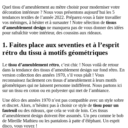
Quel tissu d’ameublement au mètre choisir pour moderniser votre
décoration intérieure ? Nous vous présentons aujourd’hui les 5
tendances textiles de l’année 2022. Préparez-vous à faire travailler
vos méninges, à hésiter et à sursauter ! Notre sélection de
tissus
d’ameublement design
ne manquera pas de vous donner des idées
pour rafraîchir votre intérieur, des coussins aux rideaux.
1. Faites place aux seventies et à l’esprit
rétro du tissu à motifs géométriques
Le
tissu d’ameublement rétro
, c’est chic ! Nous voilà de retour
dans la tendance des tissus d’ameublement design sur fond rétro. En
version collection des années 1970, s’il vous plaît ! Vous
reconnaissez facilement ces tissus d’ameublement à leurs motifs
géométriques qui ne laissent personne indifférent. Nous partons ici
sur un tissu en coton ou en polyester qui met de l’ambiance.
Une déco des années 1970 n’est pas compatible avec un style sobre
et discret. Alors, n’hésitez pas à choisir ce style de
tissu pour un
fauteuil
ou des rideaux, que cela se voit de loin. Ces tissus
d’ameublement design doivent être assumés. Un peu comme le bob
de Mireille Mathieu ou les pantalons à patte d’éléphant. Un esprit
disco, vous voyez !