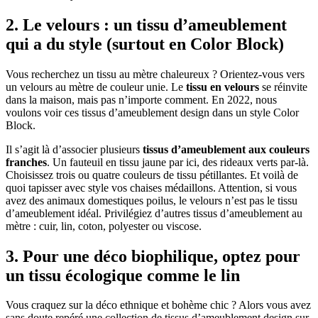
2. Le velours : un tissu d’ameublement
qui a du style (surtout en Color Block)
Vous recherchez un tissu au mètre chaleureux ? Orientez-vous vers
un velours au mètre de couleur unie. Le
tissu en velours
se réinvite
dans la maison, mais pas n’importe comment. En 2022, nous
voulons voir ces tissus d’ameublement design dans un style Color
Block.
Il s’agit là d’associer plusieurs
tissus d’ameublement aux couleurs
franches
. Un fauteuil en tissu jaune par ici, des rideaux verts par-là.
Choisissez trois ou quatre couleurs de tissu pétillantes. Et voilà de
quoi tapisser avec style vos chaises médaillons. Attention, si vous
avez des animaux domestiques poilus, le velours n’est pas le tissu
d’ameublement idéal. Privilégiez d’autres tissus d’ameublement au
mètre : cuir, lin, coton, polyester ou viscose.
3. Pour une déco biophilique, optez pour
un tissu écologique comme le lin
Vous craquez sur la déco ethnique et bohème chic ? Alors vous avez
sans doute repéré une collection de tissus d’ameublement design sur